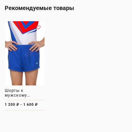
Рекомендуемые товары
Шорты к
мужскому
купальнику GK
Sport 201-59ш
1 200 ₽ - 1 600 ₽