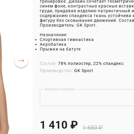
тренировке. Дизайн сочетает геометричес
синем фоне, контрастные красные вставк
груди, придавая изделию патриотичный 
содержанию спандекса ткань устойчива к
фигуру без сковывания движений. Состав
Производитель: GK Sport.
Назначение:
Спортивная гимнастика
Акробатика
Прыжки на батуте
Состав:
78% полиэстер, 22% спандекс
Производство:
GK Sport
Выберите размер
1 410 ₽
1 650 ₽