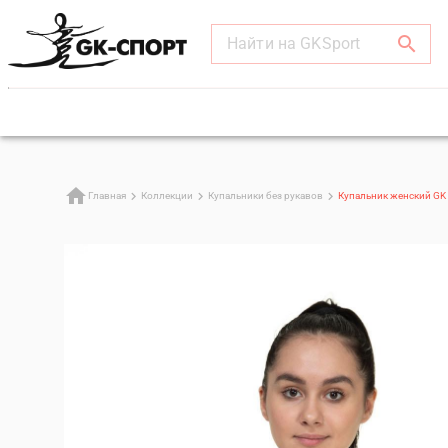
Найти на GKSport
Главная
Коллекции
Купальники без рукавов
Купальник женский GK 