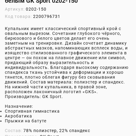
белым GK Sport 0202-150
Артикул:
0202-150
Код товара:
2200796731
Купальник имеет классический спортивный крой с
овальным вырезом. Сочетание глубокого чёрного,
бирюзового и белого цветов делает его очень
заметным на тренировке. Дизайн сочетает динамику
абстрактных мазков, напоминающих всплеск воды, и
изящество стилизованного графического элемента в
центре — он похож на плавное движение или символ,
придающий образу выразительность и
индивидуальность. Благодаря высокому содержанию
спандекса ткань устойчива к деформации и хорошо
тянется, плотно облегая фигуру без сковывания
движений. Состав материала: полиэстер и спандекс.
На нижней части купальника, в правой зоне,
расположен лаконичный логотип «GKS».
Производитель: GK Sport.
Назначение:
Спортивная гимнастика
Акробатика
Прыжки на батуте
Состав:
78% полиэстер, 22% спандекс